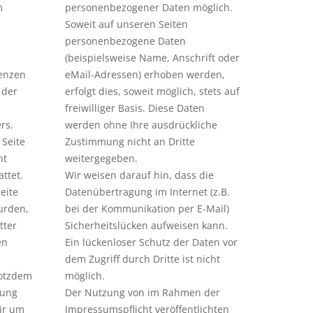
m
personenbezogener Daten möglich.
Soweit auf unseren Seiten
personenbezogene Daten
(beispielsweise Name, Anschrift oder
enzen
eMail-Adressen) erhoben werden,
 der
erfolgt dies, soweit möglich, stets auf
freiwilliger Basis. Diese Daten
rs.
werden ohne Ihre ausdrückliche
Seite
Zustimmung nicht an Dritte
ht
weitergegeben.
ttet.
Wir weisen darauf hin, dass die
eite
Datenübertragung im Internet (z.B.
wurden,
bei der Kommunikation per E-Mail)
tter
Sicherheitslücken aufweisen kann.
en
Ein lückenloser Schutz der Daten vor
dem Zugriff durch Dritte ist nicht
rotzdem
möglich.
zung
Der Nutzung von im Rahmen der
ir um
Impressumspflicht veröffentlichten