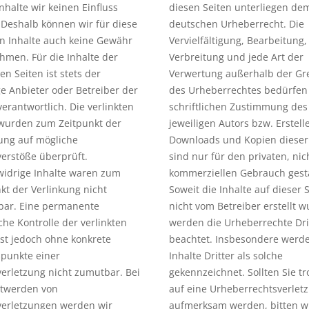
nhalte wir keinen Einfluss
diesen Seiten unterliegen de
Deshalb können wir für diese
deutschen Urheberrecht. Die
n Inhalte auch keine Gewähr
Vervielfältigung, Bearbeitung,
men. Für die Inhalte der
Verbreitung und jede Art der
ten Seiten ist stets der
Verwertung außerhalb der Gr
ge Anbieter oder Betreiber der
des Urheberrechtes bedürfen
verantwortlich. Die verlinkten
schriftlichen Zustimmung des
 wurden zum Zeitpunkt der
jeweiligen Autors bzw. Erstelle
ung auf mögliche
Downloads und Kopien dieser 
erstöße überprüft.
sind nur für den privaten, nic
widrige Inhalte waren zum
kommerziellen Gebrauch gesta
kt der Verlinkung nicht
Soweit die Inhalte auf dieser S
bar. Eine permanente
nicht vom Betreiber erstellt 
iche Kontrolle der verlinkten
werden die Urheberrechte Dri
ist jedoch ohne konkrete
beachtet. Insbesondere werd
punkte einer
Inhalte Dritter als solche
erletzung nicht zumutbar. Bei
gekennzeichnet. Sollten Sie t
twerden von
auf eine Urheberrechtsverlet
verletzungen werden wir
aufmerksam werden, bitten w