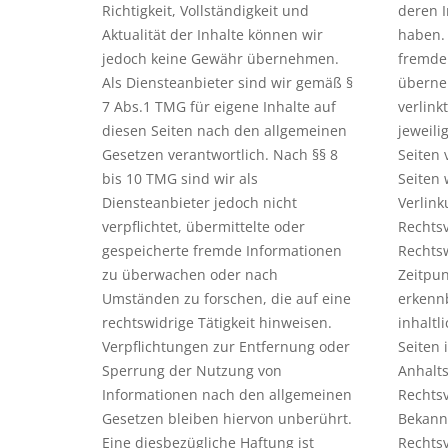
Richtigkeit, Vollständigkeit und
deren I
Aktualität der Inhalte können wir
haben. 
jedoch keine Gewähr übernehmen.
fremde
Als Diensteanbieter sind wir gemäß §
überneh
7 Abs.1 TMG für eigene Inhalte auf
verlink
diesen Seiten nach den allgemeinen
jeweili
Gesetzen verantwortlich. Nach §§ 8
Seiten 
bis 10 TMG sind wir als
Seiten
Diensteanbieter jedoch nicht
Verlink
verpflichtet, übermittelte oder
Rechtsv
gespeicherte fremde Informationen
Rechts
zu überwachen oder nach
Zeitpun
Umständen zu forschen, die auf eine
erkenn
rechtswidrige Tätigkeit hinweisen.
inhaltl
Verpflichtungen zur Entfernung oder
Seiten 
Sperrung der Nutzung von
Anhalts
Informationen nach den allgemeinen
Rechtsv
Gesetzen bleiben hiervon unberührt.
Bekann
Eine diesbezügliche Haftung ist
Rechts